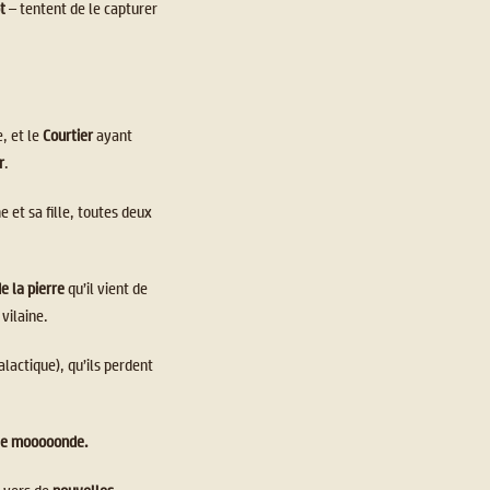
ot
– tentent de le capturer
, et le
Courtier
ayant
r
.
 et sa fille, toutes deux
e la pierre
qu’il vient de
 vilaine.
alactique), qu’ils perdent
e le mooooonde.