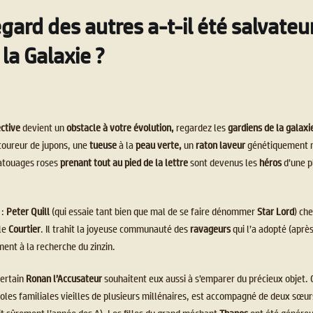
egard des autres a-t-il été salvateu
la Galaxie ?
ective
devient un
obstacle à votre évolution,
regardez les
gardiens de la galaxi
coureur de jupons, une
tueuse
à la
peau verte,
un
raton laveur
génétiquement m
tatouages roses
prenant tout au pied de la lettre
sont devenus les
héros
d’une p
 :
Peter Quill
(qui essaie tant bien que mal de se faire dénommer
Star Lord
)
che
 le
Courtier
. Il trahit la joyeuse communauté des
ravageurs
qui l’a adopté (aprè
ment à la recherche du zinzin.
ertain
Ronan l’Accusateur
souhaitent eux aussi à s’emparer du précieux objet.
oles familiales vieilles de plusieurs millénaires, est accompagné de deux sœu