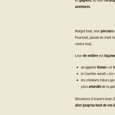
Ils
gagnent
, ils sont
récom
aventures
.
Malgré tout, leur
parcours
Pourtant, jamais ils n’ont fa
contre tout.
Leur
vie entière
est
façonn
on appelle
Ronan
« le
t
le Courtier aurait « les 
les criminels futurs gar
plus
attardés
de la gal
Découvrez à travers leurs
aller jusqu’au bout de vos 