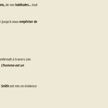
ons,
de nos
habitudes…
tout
er jusqu’à nous
empêcher de
 confirmait à travers son
«
L’homme est un
t
Smith
ont mis en évidence