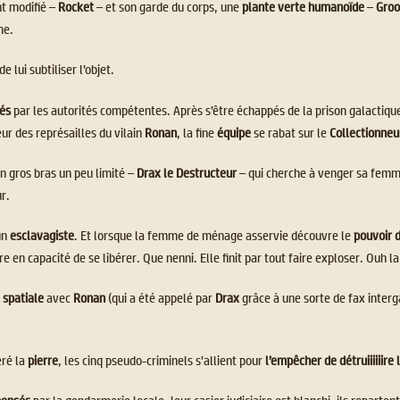
t modifié –
Rocket
– et son garde du corps, une
plante verte humanoïde
–
Gro
me.
 lui subtiliser l’objet.
nés
par les autorités compétentes. Après s’être échappés de la prison galactique
eur des représailles du vilain
Ronan
, la fine
équipe
se rabat sur le
Collectionneu
n gros bras un peu limité –
Drax le Destructeur
– qui cherche à venger sa femme
r.
un
esclavagiste
. Et lorsque la femme de ménage asservie découvre le
pouvoir d
re en capacité de se libérer. Que nenni. Elle finit par tout faire exploser. Ouh la
e spatiale
avec
Ronan
(qui a été appelé par
Drax
grâce à une sorte de fax interg
éré la
pierre
, les cinq pseudo-criminels s’allient pour
l’empêcher de détruiiiiiir