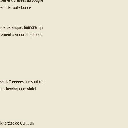
usement prêtées au bougre
iment de toute bonne
e de pétanque.
Gamora
, qui
ustement à vendre le globe à
ssant.
Trèèèèès puissant (et
ré un chewing-gum violet
x la tête de Quill, un