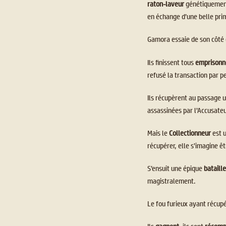
raton-laveur
génétiquemen
en échange d’une belle pri
Gamora essaie de son côté de
Ils finissent tous
emprison
refusé la transaction par p
Ils récupèrent au passage u
assassinées par l’Accusateu
Mais le
Collectionneur
est 
récupérer, elle s’imagine êt
S’ensuit une épique
bataill
magistralement.
Le fou furieux ayant récup