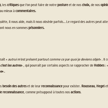
r,
les
critiques
que l’on peut faire de notre
posture
et de nos
choix,
de nos
opini
au mieux à
commentaires.
nquiète, il nous aide, mais il nous obsède parfois… Le regard des autres peut all
ant nous en sommes
prisonniers.
isait «
autrui m’est présent partout comme ce par quoi je deviens objet
« . Il
 c’est les autres
« , qui pourrait par certains aspects se rapprocher de
Hobbes
: 
me
« .
us
besoin des autres
et de leur
reconnaissance
pour exister.
Rousseau
,
Hegel
e
de reconnaissance
, comme présupposé à toutes nos
actions
.