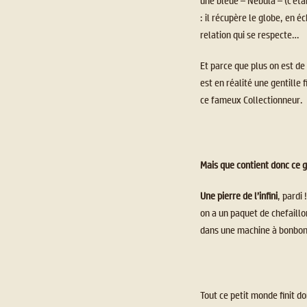
une bleue – Nebula – (c’éta
: il récupère le globe, en 
relation qui se respecte…
Et parce que plus on est de 
est en réalité une gentille 
ce fameux Collectionneur.
Mais que contient donc ce g
Une pierre de l’infini
, pardi 
on a un paquet de chefaillon
dans une machine à bonbo
Tout ce petit monde finit do