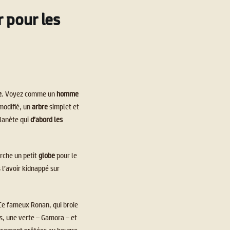
r pour les
e
. Voyez comme un
homme
odifié, un
arbre
simplet et
lanète qui
d’abord les
rche un petit
globe
pour le
s l’avoir kidnappé sur
 Ce fameux Ronan, qui broie
rs, une verte – Gamora – et