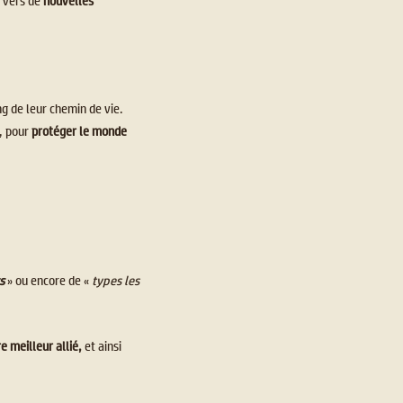
t vers de
nouvelles
ng de leur chemin de vie.
, pour
protéger le monde
s
» ou encore de «
types les
e meilleur allié,
et ainsi