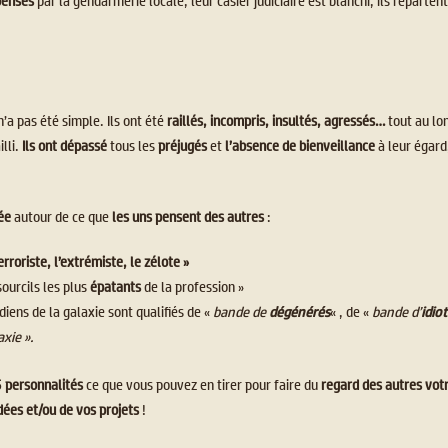
pensés
par la gendarmerie locale, leur casier judiciaire est blanchi, ils reparten
n’a pas été simple. Ils ont été
raillés, incompris, insultés, agressés…
tout au lo
illi.
Ils ont dépassé
tous les
préjugés
et
l’absence de bienveillance
à leur égard
ée
autour de ce que
les uns pensent des autres
:
erroriste, l’extrémiste, le zélote »
sourcils les plus
épatants
de la profession »
diens de la galaxie sont qualifiés de «
bande de
dégénérés
« , de «
bande d’
idiot
axie ».
5 personnalités
ce que vous pouvez en tirer pour faire du
regard des autres votr
idées et/ou de vos projets
!