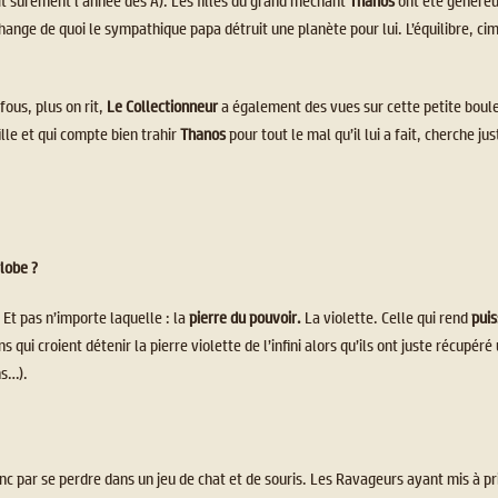
it sûrement l’année des A). Les filles du grand méchant
Thanos
ont été génére
échange de quoi le sympathique papa détruit une planète pour lui. L’équilibre, c
fous, plus on rit,
Le Collectionneur
a également des vues sur cette petite boul
fille et qui compte bien trahir
Thanos
pour tout le mal qu’il lui a fait, cherche j
lobe ?
! Et pas n’importe laquelle : la
pierre du pouvoir.
La violette. Celle qui rend
pui
s qui croient détenir la pierre violette de l’infini alors qu’ils ont juste récupé
ns…).
nc par se perdre dans un jeu de chat et de souris. Les Ravageurs ayant mis à pri